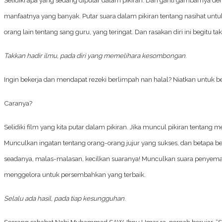
manfaatnya yang banyak. Putar suara dalam pikiran tentang nasihat un
orang lain tentang sang guru, yang teringat. Dan rasakan diri ini begit
Takkan hadir ilmu, pada diri yang memelihara kesombongan
.
Ingin bekerja dan mendapat rezeki berlimpah nan halal? Niatkan untuk b
Caranya?
Selidiki film yang kita putar dalam pikiran. Jika muncul pikiran tentang 
Munculkan ingatan tentang orang-orang jujur yang sukses, dan betapa be
seadanya, malas-malasan, kecilkan suaranya! Munculkan suara penyemang
menggelora untuk persembahkan yang terbaik.
Selalu ada hasil, pada tiap kesungguhan
.
Seorang sahabat Nabi Muhammad SAW, Ibnu Umar ra, pernah berujar, “Sea