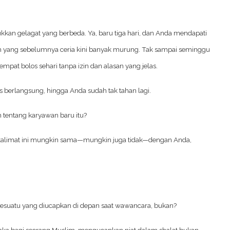
kkan gelagat yang berbeda. Ya, baru tiga hari, dan Anda mendapati
jah yang sebelumnya ceria kini banyak murung. Tak sampai seminggu
mpat bolos sehari tanpa izin dan alasan yang jelas.
us berlangsung, hingga Anda sudah tak tahan lagi.
n tentang karyawan baru itu?
ni, kalimat ini mungkin sama—mungkin juga tidak—dengan Anda,
n sesuatu yang diucapkan di depan saat wawancara, bukan?
aka bagi seorang Muslim, mengucapkan niat dalam shalat bukan