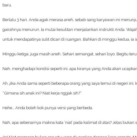
baru.
Berlalu 3 hari. Anda agak merasa aneh, sebab sang karyawan ini menunju
gairahnya menurun. Ia mulai kesulitan menjalankan instrukti Anda. Wa
untuk mendapatinya sulit dicari di ruangan. Bahkan di minggu kedua, ia se
Minggu ketiga, juga masih aneh. Sehari semangat, sehari loyo. Begitu ter
Nah, menghadapi kondisi seperti ini, apa kiranya yang Anda akan ucapka
Ah, jika Anda sama seperti beberapa orang yang saya temui di negeri i
“Gimana sih anak ini? Niat kerja nggak sih?”
Hehe… Anda boleh kok punya versi yang berbeda.
Nah, apa sebenarnya makna kata ‘niat’ pada kalimat di atas? Jelas buka
Ya! Niat memang bukan sesuatu yang diucapkan dengan lisan semata. M