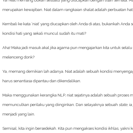
merupakan kewajiban. Niat dalam rangkaian shalat adalah perbuatan hati
Kembali ke kata ‘niat’ yang diucapkan oleh Anda di atas, bukankah Anda
kondisi hati yang sekali muncul sudah itu mati?
Aha! Maka jadi masuk akal jika agama pun mengajarkan kita untuk selalu 
melenceng donk?
Ya, memang demikian lah adanya. Niat adalah sebuah kondisi menyengaj
harus senantiasa dipantau dan dikendalikan.
Maka menggunakan kerangka NLP, niat sejatinya adalah sebuah proses
memunculkan perilaku yang diinginkan. Dan selayaknya sebuah
state
, i
menjadi yang lain.
Semisal, kita ingin bersedekah. Kita pun mengakses kondisi ikhlas, yakni