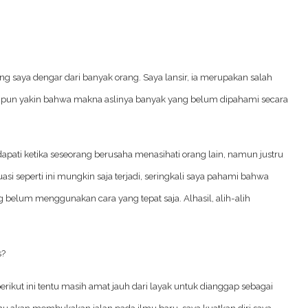
g saya dengar dari banyak orang. Saya lansir, ia merupakan salah
ya pun yakin bahwa makna aslinya banyak yang belum dipahami secara
dapati ketika seseorang berusaha menasihati orang lain, namun justru
i seperti ini mungkin saja terjadi, seringkali saya pahami bahwa
g belum menggunakan cara yang tepat saja. Alhasil, alih-alih
s?
ikut ini tentu masih amat jauh dari layak untuk dianggap sebagai
 akan membukakan jalan pada ilmu baru, saya kuatkan diri saya