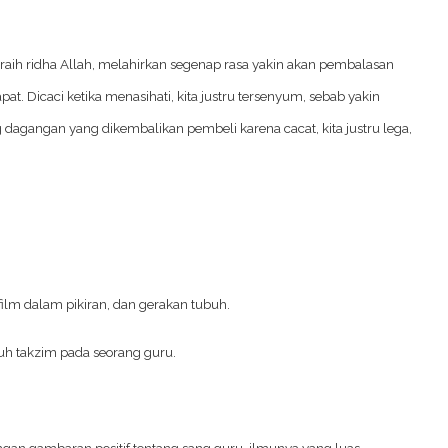
raih ridha Allah, melahirkan segenap rasa yakin akan pembalasan
t. Dicaci ketika menasihati, kita justru tersenyum, sebab
yakin
dagangan yang dikembalikan pembeli karena cacat, kita justru lega,
 film dalam pikiran, dan gerakan tubuh.
uh takzim pada seorang guru.
ngan gambaran positif tentang sang guru, ilmunya yang luas,