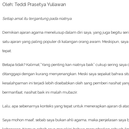
Oleh: Teddi Prasetya Yuliawan
Setiap amal itu tergantung pada niatnya.
Demikian ajaran agama menelusup dalam diri saya, yang juga begitu serin
satu ajaran yang paling populer di kalangan orang awam. Meskipun, sa
tepat.
Betapa tidak? Kalimat,”Yang penting kan niatnya baik” cukup sering saya 
ditanggapi dengan kurang menyenangkan. Meski saya sepakat bahwa situas
kesalahpaman ini terjadi lebih disebabkan oleh sang pemberi nasihat yan
bermanfaat, nasihat baik ini malah mubazir.
Lalu, apa sebenarnya konteks yang tepat untuk menerapkan ajaran di ata
Saya mohon maaf, sebab saya bukan ahli agama, maka penjelasan saya ber
kebenaran. Namun sebab saya meyakini bahwa menyebarkan sebuah ilmu