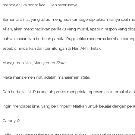
mengajar jika honor kecil. Dan seterusnya.
Sementara niat yang tulus, menghadirkan segenap pikiran hanya soal me
Allah, akan menghadirkan perilaku yang murni, apapun respon yang didapa
bahwa cacian kan berbuah pahala. Rugi ketika menerima kembali barang 
sebab dihindarkan dari perhitungan di Hari Akhir kelak.
Manajemen Niat, Manajemen
State
Maka manajemen niat, adalah manajemen
state
.
Dan berbekal NLP, ia adalah proses mengelola representasi internal alias
Ingin mendapat ilmu yang berlimpah? Niatkan untuk belajar dengan pen
Caranya?
Selidiki apa yang sedang diputar dalam pikiran. Dan ganti gambarnya de