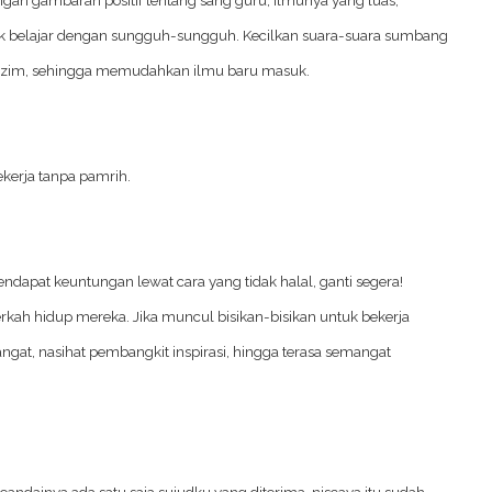
tuk belajar dengan sungguh-sungguh. Kecilkan suara-suara sumbang
u takzim, sehingga memudahkan ilmu baru masuk.
ekerja tanpa pamrih.
mendapat keuntungan lewat cara yang tidak halal, ganti segera!
rkah hidup mereka. Jika muncul bisikan-bisikan untuk bekerja
at, nasihat pembangkit inspirasi, hingga terasa semangat
ndainya ada satu saja sujudku yang diterima, niscaya itu sudah