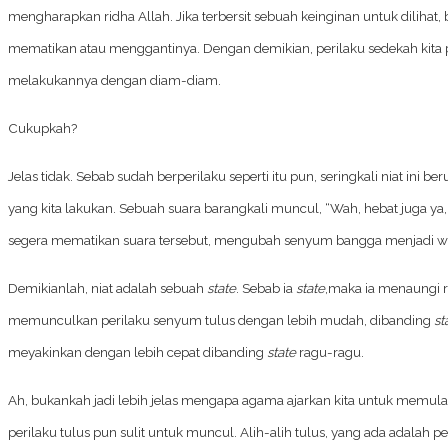
mengharapkan ridha Allah. Jika terbersit sebuah keinginan untuk dilihat, 
mematikan atau menggantinya. Dengan demikian, perilaku sedekah kita pu
melakukannya dengan diam-diam.
Cukupkah?
Jelas tidak. Sebab sudah berperilaku seperti itu pun, seringkali niat ini b
yang kita lakukan. Sebuah suara barangkali muncul, “Wah, hebat juga ya, aku
segera mematikan suara tersebut, mengubah senyum bangga menjadi waj
Demikianlah, niat adalah sebuah
state
. Sebab ia
state
,maka ia menaungi r
memunculkan perilaku senyum tulus dengan lebih mudah, dibanding
st
meyakinkan dengan lebih cepat dibanding
state
ragu-ragu.
Ah, bukankah jadi lebih jelas mengapa agama ajarkan kita untuk memulai
perilaku tulus pun sulit untuk muncul. Alih-alih tulus, yang ada adalah pe