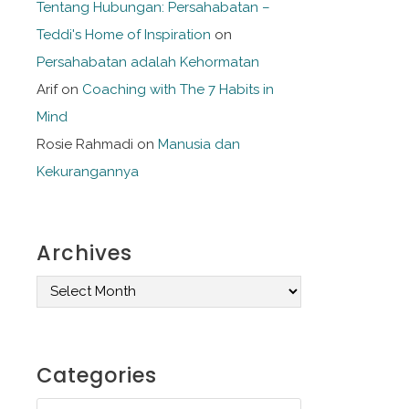
Tentang Hubungan: Persahabatan –
Teddi's Home of Inspiration
on
Persahabatan adalah Kehormatan
Arif
on
Coaching with The 7 Habits in
Mind
Rosie Rahmadi
on
Manusia dan
Kekurangannya
Archives
A
r
c
Categories
h