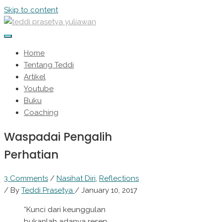
Skip to content
Home
Tentang Teddi
Artikel
Youtube
Buku
Coaching
Waspadai Pengalih
Perhatian
3 Comments
/
Nasihat Diri
,
Reflections
/ By
Teddi Prasetya
/
January 10, 2017
“Kunci dari keunggulan
bukanlah adanya resep