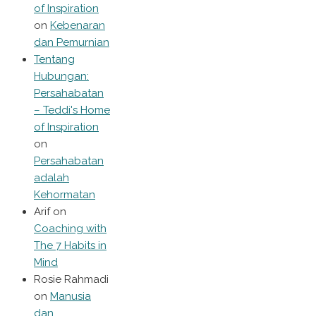
of Inspiration
on
Kebenaran
dan Pemurnian
Tentang
Hubungan:
Persahabatan
– Teddi's Home
of Inspiration
on
Persahabatan
adalah
Kehormatan
Arif
on
Coaching with
The 7 Habits in
Mind
Rosie Rahmadi
on
Manusia
dan