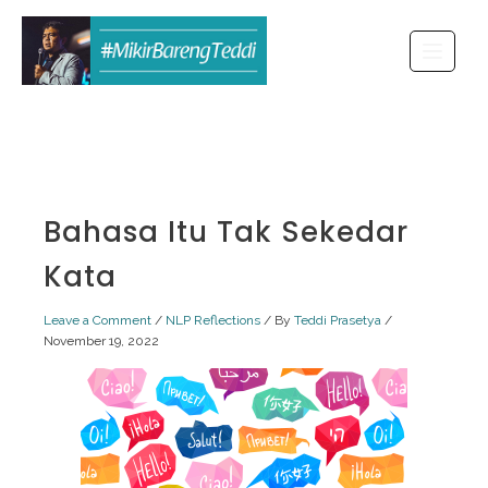
Skip
to
content
Bahasa Itu Tak Sekedar
Kata
Leave a Comment
/
NLP Reflections
/ By
Teddi Prasetya
/
November 19, 2022