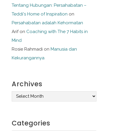
Tentang Hubungan: Persahabatan –
Teddi's Home of Inspiration
on
Persahabatan adalah Kehormatan
Arif
on
Coaching with The 7 Habits in
Mind
Rosie Rahmadi
on
Manusia dan
Kekurangannya
Archives
A
r
c
Categories
h