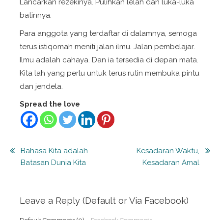
Lancarkan rezekinya. Pulihkan lelah dan luka-luka
batinnya.
Para anggota yang terdaftar di dalamnya, semoga
terus istiqomah meniti jalan ilmu. Jalan pembelajar.
Ilmu adalah cahaya. Dan ia tersedia di depan mata.
Kita lah yang perlu untuk terus rutin membuka pintu
dan jendela.
Spread the love
Post
Bahasa Kita adalah
Kesadaran Waktu,
Batasan Dunia Kita
Kesadaran Amal
navigation
Leave a Reply (Default or Via Facebook)