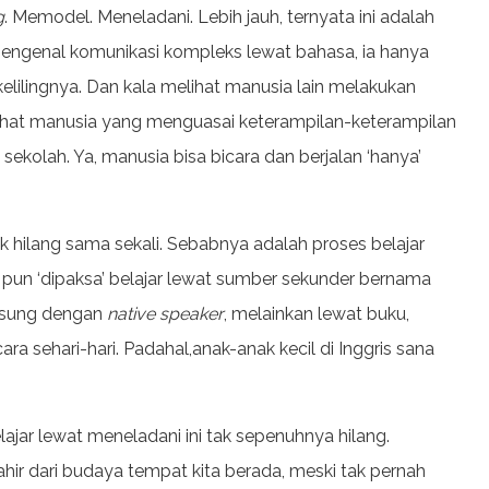
g
. Memodel. Meneladani. Lebih jauh, ternyata ini adalah
mengenal komunikasi kompleks lewat bahasa, ia hanya
elilingnya. Dan kala melihat manusia lain melakukan
elihat manusia yang menguasai keterampilan-keterampilan
 sekolah. Ya, manusia bisa bicara dan berjalan ‘hanya’
 hilang sama sekali. Sebabnya adalah proses belajar
a pun ‘dipaksa’ belajar lewat sumber sekunder bernama
angsung dengan
native speaker
, melainkan lewat buku,
ara sehari-hari. Padahal,anak-anak kecil di Inggris sana
ajar lewat meneladani ini tak sepenuhnya hilang.
 lahir dari budaya tempat kita berada, meski tak pernah