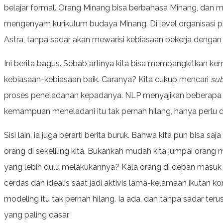
belajar formal. Orang Minang bisa berbahasa Minang, dan m
mengenyam kurikulum budaya Minang. Di level organisasi pu
Astra, tanpa sadar akan mewarisi kebiasaan bekerja dengan
Ini berita bagus. Sebab artinya kita bisa membangkitkan k
kebiasaan-kebiasaan baik. Caranya? Kita cukup mencari
sub
proses peneladanan kepadanya. NLP menyajikan beberapa m
kemampuan meneladani itu tak pernah hilang, hanya perlu d
Sisi lain, ia juga berarti berita buruk. Bahwa kita pun bisa 
orang di sekeliling kita. Bukankah mudah kita jumpai orang
yang lebih dulu melakukannya? Kala orang di depan masuk j
cerdas dan idealis saat jadi aktivis lama-kelamaan ikutan
modeling itu tak pernah hilang. Ia ada, dan tanpa sadar teru
yang paling dasar.