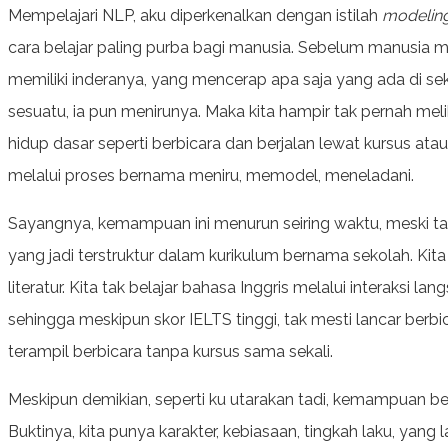
Mempelajari NLP, aku diperkenalkan dengan istilah
modelin
cara belajar paling purba bagi manusia. Sebelum manusia 
memiliki inderanya, yang mencerap apa saja yang ada di sek
sesuatu, ia pun menirunya. Maka kita hampir tak pernah m
hidup dasar seperti berbicara dan berjalan lewat kursus atau
melalui proses bernama meniru, memodel, meneladani.
Sayangnya, kemampuan ini menurun seiring waktu, meski tak
yang jadi terstruktur dalam kurikulum bernama sekolah. Kit
literatur. Kita tak belajar bahasa Inggris melalui interaksi l
sehingga meskipun skor IELTS tinggi, tak mesti lancar berbic
terampil berbicara tanpa kursus sama sekali.
Meskipun demikian, seperti ku utarakan tadi, kemampuan bel
Buktinya, kita punya karakter, kebiasaan, tingkah laku, yang