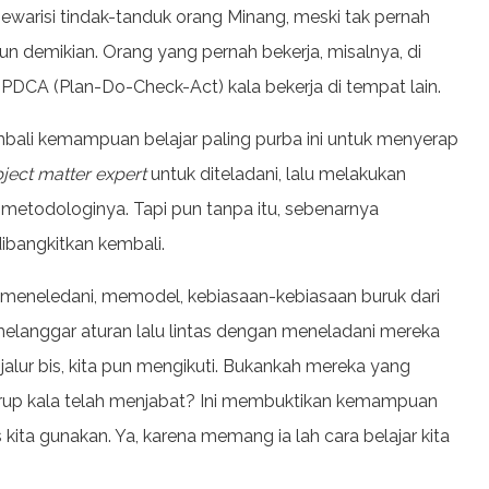
ewarisi tindak-tanduk orang Minang, meski tak pernah
n demikian. Orang yang pernah bekerja, misalnya, di
 PDCA (Plan-Do-Check-Act) kala bekerja di tempat lain.
embali kemampuan belajar paling purba ini untuk menyerap
ject matter expert
untuk diteladani, lalu melakukan
etodologinya. Tapi pun tanpa itu, sebenarnya
ibangkitkan kembali.
saja meneledani, memodel, kebiasaan-kebiasaan buruk dari
 melanggar aturan lalu lintas dengan meneladani mereka
alur bis, kita pun mengikuti. Bukankah mereka yang
 korup kala telah menjabat? Ini membuktikan kemampuan
s kita gunakan. Ya, karena memang ia lah cara belajar kita