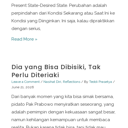
Present State-Desired State. Perubahan adalah
perpindahan dari Kondisi Sekarang atau Saat Ini ke
Kondisi yang Diinginkan. Ini saja, kalau dipraktikkan
dengan serius,
Cara
Read More »
Berubah
Ala
NLP
Dia yang Bisa Dibisiki, Tak
Perlu Diteriaki
Leave a Comment
/
Nasihat Diri
,
Reflections
/ By
Teddi Prasetya
/
June 21, 2026
Dari banyak momen yang kita bisa simak bersama,
pidato Pak Prabowo menyiratkan seseorang, yang
adalah pemimpin dengan kekuasaan sangat besar,
namun kehilangan kemampuan untuk membaca
realita. Bukan karena tidak bisa, tapi tidak mau.