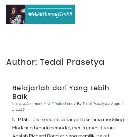
Skip
to
content
Author:
Teddi Prasetya
Belajarlah dari Yang Lebih
Baik
Leave a Comment
/
NLP Reflections
/ By
Teddi Prasetya
/
August
1, 2026
NLP lahir dari sebuah semangat bernama modeling.
Modeling berarti memodel, meniru, meneladani.
Adalah Richard Bandler, yang memiliki bakat