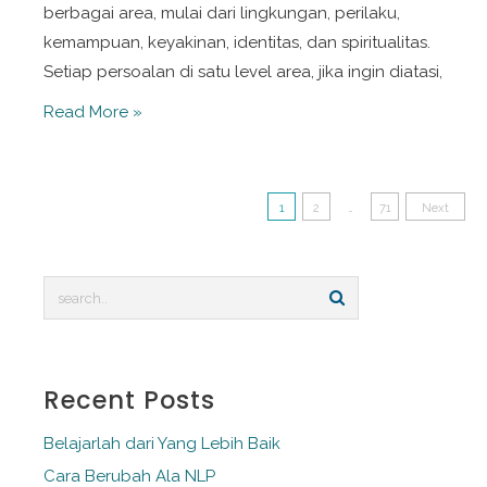
berbagai area, mulai dari lingkungan, perilaku,
kemampuan, keyakinan, identitas, dan spiritualitas.
Setiap persoalan di satu level area, jika ingin diatasi,
Identitas
Read More »
Diri
dan
Posts
Ruang
1
2
…
71
Next
Moral
pagination
bernama
Spiritualitas
Recent Posts
Belajarlah dari Yang Lebih Baik
Cara Berubah Ala NLP