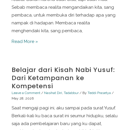
Sebab membaca realita mengandaikan kita, sang
pembaca, untuk membuka diri terhadap apa yang
nampak di hadapan. Membaca realita
menghendaki kita, sang pembaca,
Dia
Read More »
yang
Bisa
Dibisiki,
Belajar dari Kisah Nabi Yusuf:
Tak
Dari Ketampanan ke
Perlu
Kompetensi
Diteriaki
Leave a Comment
/
Nasihat Diri
,
Tadabbur
/ By
Teddi Prasetya
/
May 28, 2026
Saat mengaji pagi ini, aku sampai pada surat Yusuf.
Berkali-kali ku baca surat ini seumur hidupku, selalu
saja ada pembelajaran baru yang ku dapat,