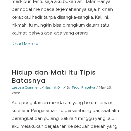
meskipun tentu saja aku bukan ahli tafsir. Hanya
bermodal membaca terjemahannya saja, hikmah
kerapkali hadir tanpa disangka-sangka. Kali ini,
hikmah itu mungkin bisa dirangkum dalam satu
kalimat: bahwa apa-apa yang orang
Belajar
Read More »
dari
Kisah
Nabi
Hidup dan Mati Itu Tipis
Yusuf:
Batasnya
Dari
Leave a Comment
/
Nasihat Diri
/ By
Teddi Prasetya
/
May 26,
Ketampanan
2026
ke
Ada pengalaman mendalam yang belum lama ini
Kompetensi
ku alami. Pengalaman itu bersambung dari saat aku
berangkat dan pulang. Sekira 2 minggu yang lalu,
aku melakukan perjalanan ke sebuah daerah yang