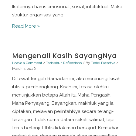
Ikatannya harus emosional, sosial, intelektual. Maka
struktur organisasi yang
19
Read More »
Tahun
Indonesia
NLP
Mengenali Kasih SayangNya
Society
Leave a Comment
/
Tadabbur
,
Reflections
/ By
Teddi Prasetya
/
March 7, 2026
Di lewat tengah Ramadan ini, aku merenungi kisah
iblis si pembangkang. Kisah ini, terasa olehku,
menunjukkan betapa Allah itu Maha Pengasih,
Maha Penyayang. Bayangkan, makhluk yang Ia
ciptakan, melawan perintahNya secara terang-
terangan. Tidak cuma dalam sekali kalimat, tapi
terus berlanjut. Iblis tidak mau bersujud. Kemudian