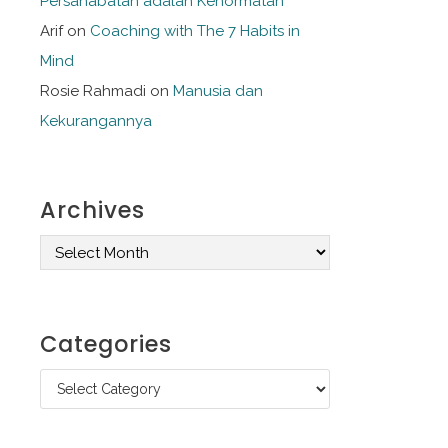
Persahabatan adalah Kehormatan
Arif
on
Coaching with The 7 Habits in
Mind
Rosie Rahmadi
on
Manusia dan
Kekurangannya
Archives
A
r
c
Categories
h
C
i
a
v