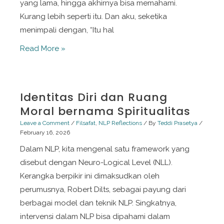
yang lama, hingga akhirnya bisa memahami.
Kurang lebih seperti itu. Dan aku, seketika
menimpali dengan, “Itu hal
Penelitian:
Read More »
Usaha
Makna
dalam
Identitas Diri dan Ruang
Menemukan
Moral bernama Spiritualitas
Kata
Leave a Comment
/
Filsafat
,
NLP Reflections
/ By
Teddi Prasetya
/
February 16, 2026
Dalam NLP, kita mengenal satu framework yang
disebut dengan Neuro-Logical Level (NLL).
Kerangka berpikir ini dimaksudkan oleh
perumusnya, Robert Dilts, sebagai payung dari
berbagai model dan teknik NLP. Singkatnya,
intervensi dalam NLP bisa dipahami dalam