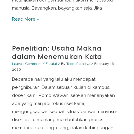
melanjutkan dengan sumpah akan menyesatkan
manusia. Bayangkan, bayangkan saja. Jika
Mengenali
Read More »
Kasih
SayangNya
Penelitian: Usaha Makna
dalam Menemukan Kata
Leave a Comment
/
Filsafat
/ By
Teddi Prasetya
/
February 16,
2026
Beberapa hari yang lalu aku mendapat
penghiburan. Dalam sebuah kuliah di kampus,
dosen kami, Romo Wawan, setelah menanyakan
apa yang menjadi fokus riset kami,
mengungkapkan sebuah situasi bahwa menyusun
disertasi itu memang membutuhkan proses
membaca berulang-ulang, dalam kebingungan