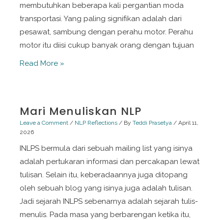
membutuhkan beberapa kali pergantian moda
transportasi. Yang paling signifikan adalah dari
pesawat, sambung dengan perahu motor. Perahu
motor itu diisi cukup banyak orang dengan tujuan
Hidup
Read More »
dan
Mati
Itu
Mari Menuliskan NLP
Tipis
Leave a Comment
/
NLP Reflections
/ By
Teddi Prasetya
/
April 11,
Batasnya
2026
INLPS bermula dari sebuah mailing list yang isinya
adalah pertukaran informasi dan percakapan lewat
tulisan. Selain itu, keberadaannya juga ditopang
oleh sebuah blog yang isinya juga adalah tulisan.
Jadi sejarah INLPS sebenarnya adalah sejarah tulis-
menulis. Pada masa yang berbarengan ketika itu,