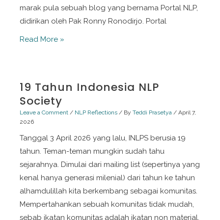
marak pula sebuah blog yang bernama Portal NLP,
didirikan oleh Pak Ronny Ronodirjo. Portal
Mari
Read More »
Menuliskan
NLP
19 Tahun Indonesia NLP
Society
Leave a Comment
/
NLP Reflections
/ By
Teddi Prasetya
/
April 7,
2026
Tanggal 3 April 2026 yang lalu, INLPS berusia 19
tahun. Teman-teman mungkin sudah tahu
sejarahnya. Dimulai dari mailing list (sepertinya yang
kenal hanya generasi milenial) dari tahun ke tahun
alhamdulillah kita berkembang sebagai komunitas.
Mempertahankan sebuah komunitas tidak mudah,
sebab ikatan komunitas adalah ikatan non material.