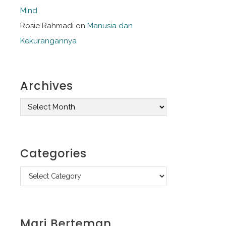
Mind
Rosie Rahmadi
on
Manusia dan
Kekurangannya
Archives
A
r
c
Categories
h
C
i
a
v
t
e
Mari Berteman