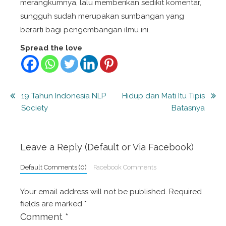
merangkumnya, lalu memberikan sedikit komentar,
sungguh sudah merupakan sumbangan yang
berarti bagi pengembangan ilmu ini.
Spread the love
Post
19 Tahun Indonesia NLP
Hidup dan Mati Itu Tipis
Society
Batasnya
navigation
Leave a Reply (Default or Via Facebook)
Default Comments (0)
Facebook Comments
Your email address will not be published.
Required
fields are marked
*
Comment
*