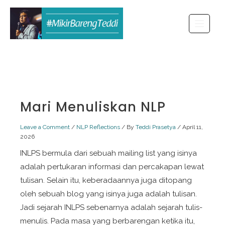
Skip
to
content
Mari Menuliskan NLP
Leave a Comment
/
NLP Reflections
/ By
Teddi Prasetya
/
April 11,
2026
INLPS bermula dari sebuah
mailing list
yang isinya
adalah pertukaran informasi dan percakapan lewat
tulisan. Selain itu, keberadaannya juga ditopang
oleh sebuah blog yang isinya juga adalah tulisan.
Jadi sejarah INLPS sebenarnya adalah sejarah tulis-
menulis. Pada masa yang berbarengan ketika itu,