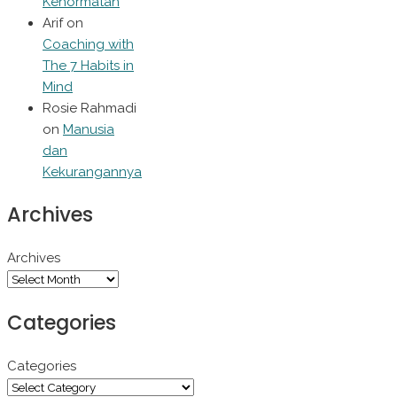
Kehormatan
Arif
on
Coaching with
The 7 Habits in
Mind
Rosie Rahmadi
on
Manusia
dan
Kekurangannya
Archives
Archives
Categories
Categories