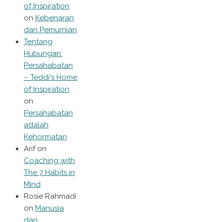
of Inspiration
on
Kebenaran
dan Pemurnian
Tentang
Hubungan:
Persahabatan
– Teddi's Home
of Inspiration
on
Persahabatan
adalah
Kehormatan
Arif
on
Coaching with
The 7 Habits in
Mind
Rosie Rahmadi
on
Manusia
dan