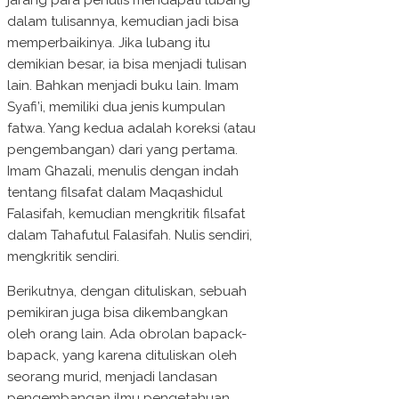
jarang para penulis mendapati lubang
dalam tulisannya, kemudian jadi bisa
memperbaikinya. Jika lubang itu
demikian besar, ia bisa menjadi tulisan
lain. Bahkan menjadi buku lain. Imam
Syafi’i, memiliki dua jenis kumpulan
fatwa. Yang kedua adalah koreksi (atau
pengembangan) dari yang pertama.
Imam Ghazali, menulis dengan indah
tentang filsafat dalam Maqashidul
Falasifah, kemudian mengkritik filsafat
dalam Tahafutul Falasifah. Nulis sendiri,
mengkritik sendiri.
Berikutnya, dengan dituliskan, sebuah
pemikiran juga bisa dikembangkan
oleh orang lain. Ada obrolan bapack-
bapack, yang karena dituliskan oleh
seorang murid, menjadi landasan
pengembangan ilmu pengetahuan