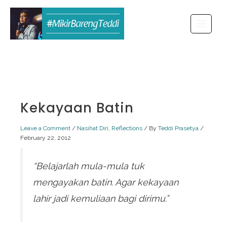
Skip
to
content
Kekayaan Batin
Leave a Comment
/
Nasihat Diri
,
Reflections
/ By
Teddi Prasetya
/
February 22, 2012
“Belajarlah mula-mula tuk
mengayakan batin. Agar kekayaan
lahir jadi kemuliaan bagi dirimu.”