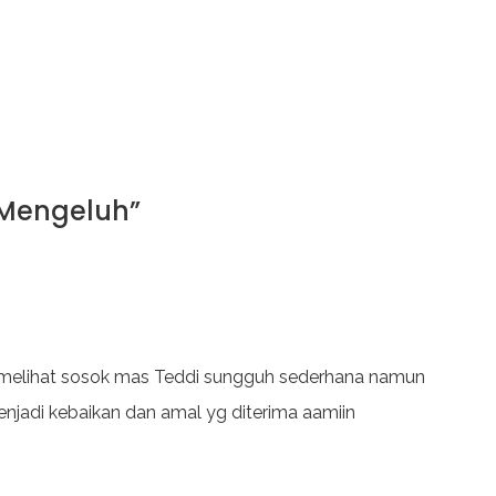
 Mengeluh
”
 melihat sosok mas Teddi sungguh sederhana namun
menjadi kebaikan dan amal yg diterima aamiin