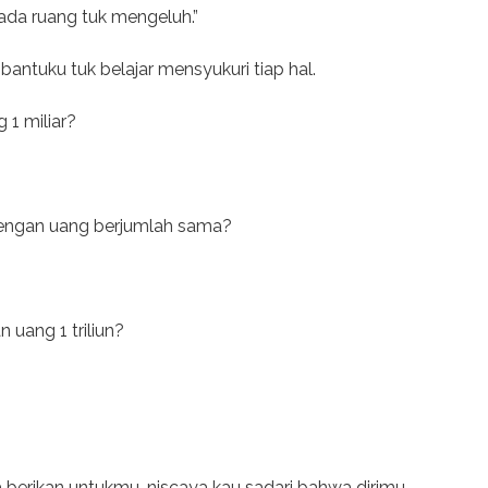
k ada ruang tuk mengeluh.”
antuku tuk belajar mensyukuri tiap hal.
 1 miliar?
ar dengan uang berjumlah sama?
n uang 1 triliun?
a berikan untukmu, niscaya kau sadari bahwa dirimu