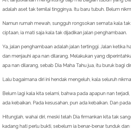
adalah aset tak ternilai tingginya. Itu baru tubuh. Belum nikm
Namun rumah mewah, sungguh rongsokan semata kala tak di
ciptaan, ia mati saja kala tak dijadikan jalan penghambaan.
Ya, jalan penghambaan adalah jalan tertinggi. Jalan ketika
dan menjauhi apa nan dilarang. Melakukan yang diperintahkan,
apa nan dilarang, sebab Dia Maha Tahu jua, itu buruk bagi diri 
Lalu bagaimana diri ini hendak mengeluh, kala seluruh nikmat
Belum lagi kala kita selami, bahwa pada apapun nan terjadi,
ada kebaikan. Pada kesusahan, pun ada kebaikan. Dan pada 
Hitunglah, wahai diri, meski telah Dia firmankan kita tak 
kadang hati perlu bukti, sebelum ia benar-benar tunduk da