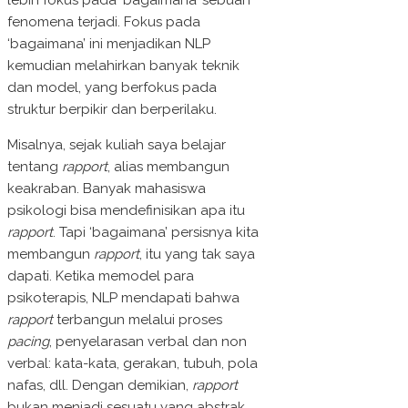
lebih fokus pada ‘bagaimana’ sebuah
fenomena terjadi. Fokus pada
‘bagaimana’ ini menjadikan NLP
kemudian melahirkan banyak teknik
dan model, yang berfokus pada
struktur berpikir dan berperilaku.
Misalnya, sejak kuliah saya belajar
tentang
rapport
, alias membangun
keakraban. Banyak mahasiswa
psikologi bisa mendefinisikan apa itu
rapport
. Tapi ‘bagaimana’ persisnya kita
membangun
rapport
, itu yang tak saya
dapati. Ketika memodel para
psikoterapis, NLP mendapati bahwa
rapport
terbangun melalui proses
pacing
, penyelarasan verbal dan non
verbal: kata-kata, gerakan, tubuh, pola
nafas, dll. Dengan demikian,
rapport
bukan menjadi sesuatu yang abstrak,