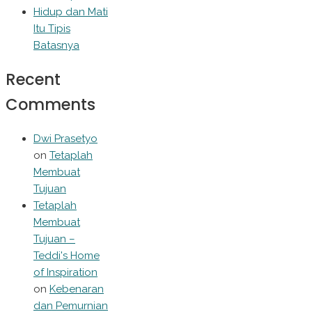
Hidup dan Mati
Itu Tipis
Batasnya
Recent
Comments
Dwi Prasetyo
on
Tetaplah
Membuat
Tujuan
Tetaplah
Membuat
Tujuan –
Teddi's Home
of Inspiration
on
Kebenaran
dan Pemurnian