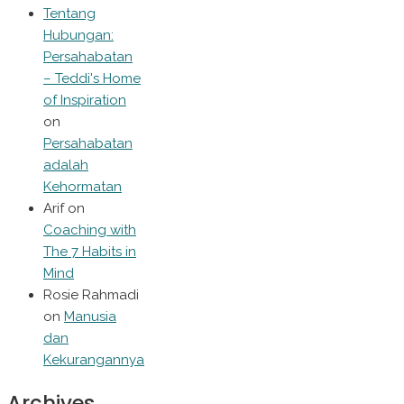
Tentang
Hubungan:
Persahabatan
– Teddi's Home
of Inspiration
on
Persahabatan
adalah
Kehormatan
Arif
on
Coaching with
The 7 Habits in
Mind
Rosie Rahmadi
on
Manusia
dan
Kekurangannya
Archives