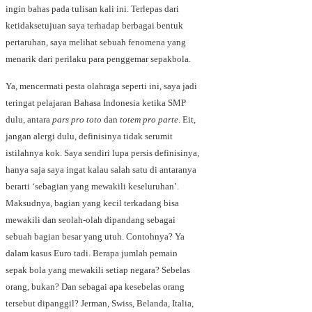
ingin bahas pada tulisan kali ini. Terlepas dari
ketidaksetujuan saya terhadap berbagai bentuk
pertaruhan,
saya melihat sebuah fenomena yang
menarik dari perilaku para penggemar sepakbola.
Ya, mencermati pesta olahraga seperti ini, saya jadi
teringat pelajaran Bahasa Indonesia ketika SMP
dulu, antara
pars pro toto
dan
totem pro parte
. Eit,
jangan alergi dulu, definisinya tidak serumit
istilahnya kok. Saya sendiri lupa persis definisinya,
hanya saja saya ingat kalau salah satu di antaranya
berarti ‘sebagian yang mewakili keseluruhan’.
Maksudnya, bagian yang kecil terkadang bisa
mewakili dan seolah-olah dipandang sebagai
sebuah bagian besar yang utuh. Contohnya? Ya
dalam kasus Euro tadi. Berapa jumlah pemain
sepak bola yang mewakili setiap negara? Sebelas
orang, bukan? Dan sebagai apa kesebelas orang
tersebut dipanggil? Jerman, Swiss, Belanda, Italia,