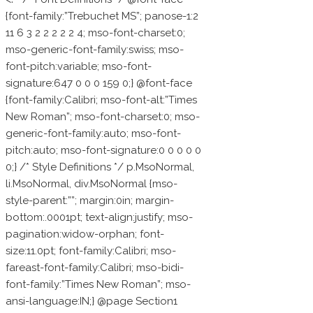
{font-family:”Trebuchet MS”; panose-1:2
11 6 3 2 2 2 2 2 4; mso-font-charset:0;
mso-generic-font-family:swiss; mso-
font-pitch:variable; mso-font-
signature:647 0 0 0 159 0;} @font-face
{font-family:Calibri; mso-font-alt:”Times
New Roman”; mso-font-charset:0; mso-
generic-font-family:auto; mso-font-
pitch:auto; mso-font-signature:0 0 0 0 0
0;} /* Style Definitions */ p.MsoNormal,
li.MsoNormal, div.MsoNormal {mso-
style-parent:””; margin:0in; margin-
bottom:.0001pt; text-align:justify; mso-
pagination:widow-orphan; font-
size:11.0pt; font-family:Calibri; mso-
fareast-font-family:Calibri; mso-bidi-
font-family:”Times New Roman”; mso-
ansi-language:IN;} @page Section1