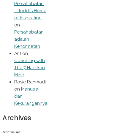
Persahabatan
– Teddi's Home
of Inspiration
on
Persahabatan
adalah
Kehormatan
Arif
on
Coaching with
The 7 Habits in
Mind
Rosie Rahmadi
on
Manusia
dan
Kekurangannya
Archives
Archives