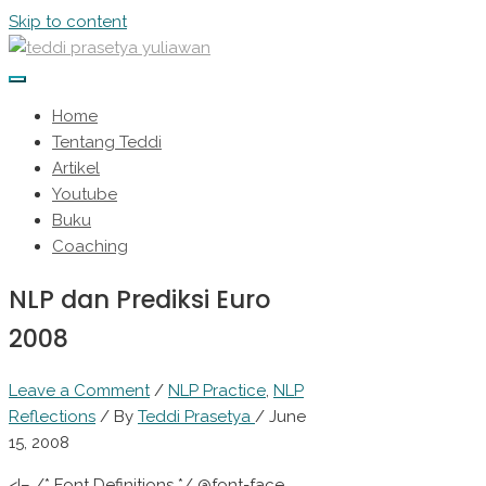
Skip to content
Home
Tentang Teddi
Artikel
Youtube
Buku
Coaching
NLP dan Prediksi Euro
2008
Leave a Comment
/
NLP Practice
,
NLP
Reflections
/ By
Teddi Prasetya
/
June
15, 2008
<!– /* Font Definitions */ @font-face