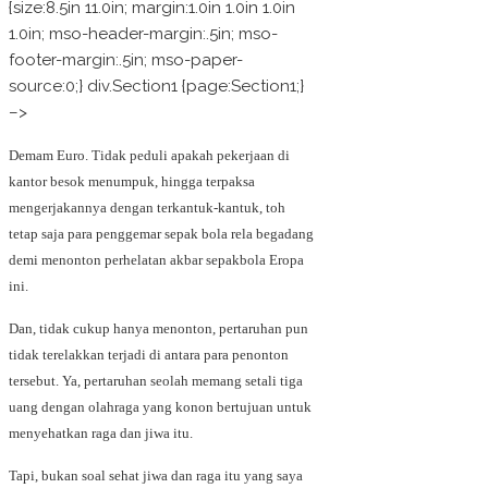
{size:8.5in 11.0in; margin:1.0in 1.0in 1.0in
1.0in; mso-header-margin:.5in; mso-
footer-margin:.5in; mso-paper-
source:0;} div.Section1 {page:Section1;}
–>
Demam Euro. Tidak peduli apakah pekerjaan di
kantor besok menumpuk, hingga terpaksa
mengerjakannya dengan terkantuk-kantuk, toh
tetap saja para penggemar sepak bola rela begadang
demi menonton perhelatan akbar sepakbola Eropa
ini.
Dan, tidak cukup hanya menonton, pertaruhan pun
tidak terelakkan terjadi di antara para penonton
tersebut. Ya, pertaruhan seolah memang setali tiga
uang dengan olahraga yang konon bertujuan untuk
menyehatkan raga dan jiwa itu.
Tapi, bukan soal sehat jiwa dan raga itu yang saya