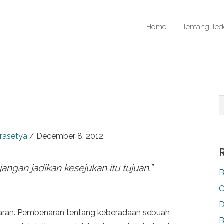
Home
Tentang Ted
rasetya
/
December 8, 2012
angan jadikan kesejukan itu tujuan.”
B
C
D
aran. Pembenaran tentang keberadaan sebuah
B