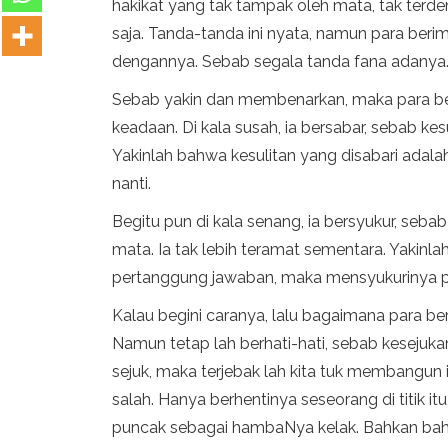
hakikat yang tak tampak oleh mata, tak terd
saja. Tanda-tanda ini nyata, namun para beri
dengannya. Sebab segala tanda fana adanya
Sebab yakin dan membenarkan, maka para be
keadaan. Di kala susah, ia bersabar, sebab 
Yakinlah bahwa kesulitan yang disabari adalah
nanti.
Begitu pun di kala senang, ia bersyukur, se
mata. Ia tak lebih teramat sementara. Yakinl
pertanggung jawaban, maka mensyukurinya p
Kalau begini caranya, lalu bagaimana para b
Namun tetap lah berhati-hati, sebab kesejuk
sejuk, maka terjebak lah kita tuk membangun i
salah. Hanya berhentinya seseorang di titik 
puncak sebagai hambaNya kelak. Bahkan bah