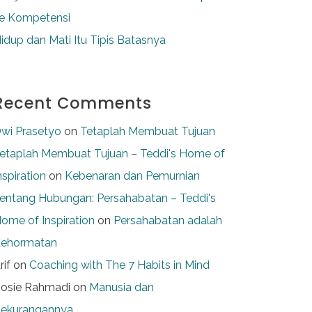
e Kompetensi
idup dan Mati Itu Tipis Batasnya
Recent Comments
wi Prasetyo
on
Tetaplah Membuat Tujuan
etaplah Membuat Tujuan – Teddi's Home of
nspiration
on
Kebenaran dan Pemurnian
entang Hubungan: Persahabatan – Teddi's
ome of Inspiration
on
Persahabatan adalah
ehormatan
rif
on
Coaching with The 7 Habits in Mind
osie Rahmadi
on
Manusia dan
ekurangannya