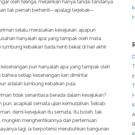
engar oleh telinga, melainkan hanya tanda-tandanya
k
man tak pernah berhenti—apalagi terjebak—
H
.
riman selalu merasakan kesejukan, apapun
kesusahan hanyalah apa yang
tampak oleh mata.
 lumbung kebaikan tiada henti bekal di hari akhir
D
T
bab kesenangan pun hanyalah apa yang tampak oleh
ah bahwa setiap kesenangan kan dimintai
I
un adalah lumbung kebaikan pula.
T
eriman tidak senantiasa berada dalam kesejukan?
H
an pun, acapkali semata ujian kemudahan. Sebab
K
man, demi kesejukan itu semata. Itu boleh, tak
A
itu, mungkin menghentikannya dari pertemuan
R
ayanya lagi, ia berpotensi merubuhkan bangunan
K