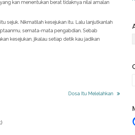
yang kan menentukan berat tidaknya nilai amalan
itu sejuk. Nikmatilah kesejukan itu. Lalu lanjutkanlah
ciptaanmu, semata-mata pengabdian. Sebab
n kesejukan, jikalau setiap detik kau jadikan
r
c
h
i
a
v
Dosa Itu Melelahkan
t
e
e
s
)
g
o