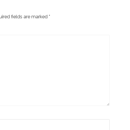
r
ired fields are marked
*
i
e
s