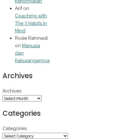
Kehormatan
Arif
on
Coaching with
The 7 Habits in
Mind
Rosie Rahmadi
on
Manusia
dan
Kekurangannya
Archives
Archives
Categories
Categories