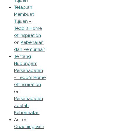
Tujuan
Tetaplah
Membuat
Tujuan –
Teddi's Home
of Inspiration
on
Kebenaran
dan Pemurnian
Tentang
Hubungan:
Persahabatan
– Teddi's Home
of Inspiration
on
Persahabatan
adalah
Kehormatan
Arif
on
Coaching with