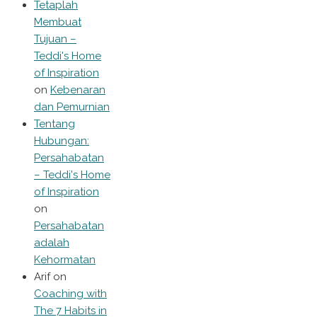
Tetaplah
Membuat
Tujuan –
Teddi's Home
of Inspiration
on
Kebenaran
dan Pemurnian
Tentang
Hubungan:
Persahabatan
– Teddi's Home
of Inspiration
on
Persahabatan
adalah
Kehormatan
Arif
on
Coaching with
The 7 Habits in