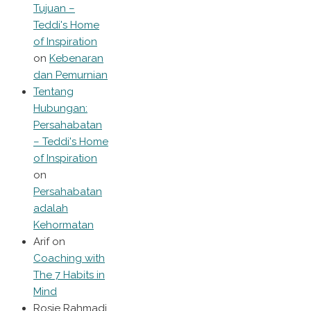
Tujuan –
Teddi's Home
of Inspiration
on
Kebenaran
dan Pemurnian
Tentang
Hubungan:
Persahabatan
– Teddi's Home
of Inspiration
on
Persahabatan
adalah
Kehormatan
Arif
on
Coaching with
The 7 Habits in
Mind
Rosie Rahmadi