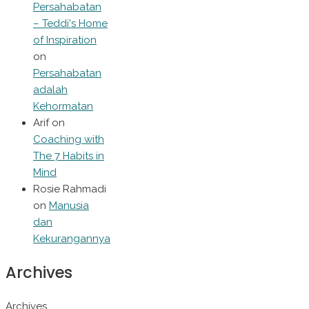
Persahabatan
– Teddi's Home
of Inspiration
on
Persahabatan
adalah
Kehormatan
Arif
on
Coaching with
The 7 Habits in
Mind
Rosie Rahmadi
on
Manusia
dan
Kekurangannya
Archives
Archives