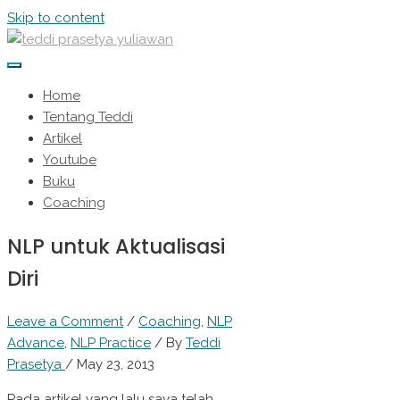
Skip to content
Home
Tentang Teddi
Artikel
Youtube
Buku
Coaching
NLP untuk Aktualisasi
Diri
Leave a Comment
/
Coaching
,
NLP
Advance
,
NLP Practice
/ By
Teddi
Prasetya
/
May 23, 2013
Pada artikel yang lalu saya telah