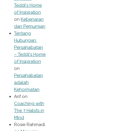
Teddi's Home
of Inspiration
on
Kebenaran
dan Pemurnian
Tentang
Hubungan:
Persahabatan
– Teddi's Home
of Inspiration
on
Persahabatan
adalah
Kehormatan
Arif
on
Coaching with
The 7 Habits in
Mind
Rosie Rahmadi