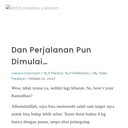
Skip
to
content
Dan Perjalanan Pun
Dimulai…
Leave a Comment
/
NLP Practice
,
NLP Reflections
/ By
Teddi
Prasetya
/
October 10, 2007
Wow, tidak terasa ya, sedikit lagi lebaran. So, how’s your
Ramadhan?
Alhamdulillah, saya bisa memenuhi salah satu target saya
untuk bisa hidup lebih sehat. Turun berat badan 4 kg
hanya dengan puasa, tanpa obat pelangsing.