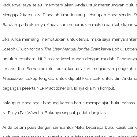
keduanya, saya selalu mempersilakan Anda untuk merenungkan dul
Mengapa? Karena NLP adalah ilmu tentang kehidupan Anda sendiri. S
Barulah, pada akhirnya, Anda akan menemukan makna dari kehidupan ya
Jika Anda memang memutuskan untuk terus, maka saya menyaranka
Joseph O’ Connor dan
The User Manual for the Brain
karya Bob G. Boden
untuk memahami NLP secara keseluruhan dengan mudah. Bahasanya r
terlaris, lho. Sementara itu, buku kedua akan menjadikan pengetah
Practitioner
cukup lengkap untuk dipraktikkan baik untuk diri Anda 
pegangan peserta NLP Practitioner sih. Isinya dijamin komplit.
Kalaupun Anda agak bingung karena harus mempelajari buku bahasa 
NLP
-nya Pak Wiwoho. Bukunya singkat, padat, dan jelas.
Anda belum puas dengan semua itu? Maka beberapa buku klasik beriku
oleh para penggagas NLP, maka isinya jelas merupakan ilmu kelas dunia.