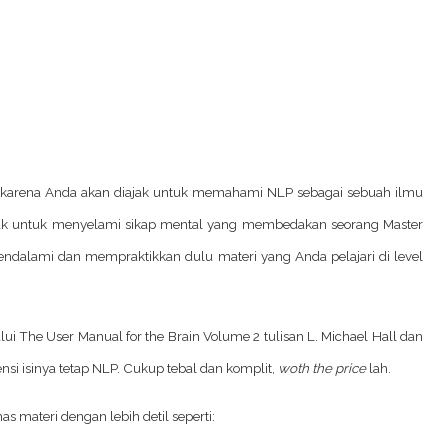
a, karena Anda akan diajak untuk memahami NLP sebagai sebuah ilmu
 diajak untuk menyelami sikap mental yang membedakan seorang Master
mendalami dan mempraktikkan dulu materi yang Anda pelajari di level
i The User Manual for the Brain Volume 2 tulisan L. Michael Hall dan
i isinya tetap NLP. Cukup tebal dan komplit,
woth the price
lah.
materi dengan lebih detil seperti: