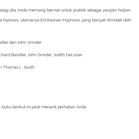
alagi jika Anda memang berniat untuk praktik sebagai
people helper
.
 hipnosis, utamanya Ericksonian Hypnosis, yang banyak dimodel oleh
ndler dan John Grinder
chard Bandler, John Grinder, Judith DeLozier
an Thomas L. South.
buku berikut ini pasti menarik perhatian Anda: