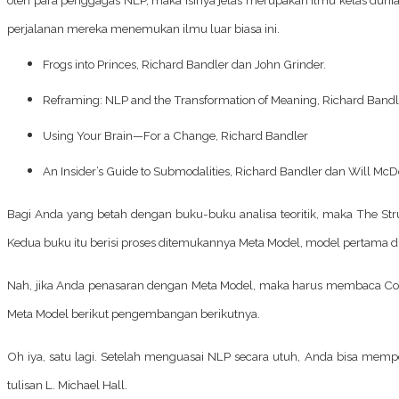
perjalanan mereka menemukan ilmu luar biasa ini.
Frogs into Princes
, Richard Bandler dan John Grinder.
Reframing: NLP and the Transformation of Meaning
, Richard Band
Using Your Brain—For a Change
, Richard Bandler
An Insider’s Guide to Submodalities
, Richard Bandler dan Will Mc
Bagi Anda yang betah dengan buku-buku analisa teoritik, maka
The Str
Kedua buku itu berisi proses ditemukannya Meta Model, model pertama d
Nah, jika Anda penasaran dengan Meta Model, maka harus membaca
Co
Meta Model berikut pengembangan berikutnya.
Oh iya, satu lagi. Setelah menguasai NLP secara utuh, Anda bisa memp
tulisan L. Michael Hall.