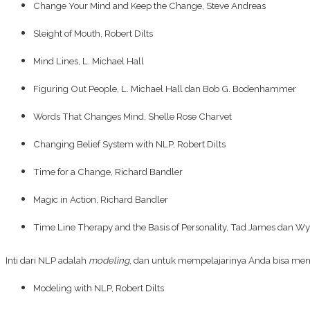
Change Your Mind and Keep the Change
, Steve Andreas
Sleight of Mouth
, Robert Dilts
Mind Lines
, L. Michael Hall
Figuring Out People
, L. Michael Hall dan Bob G. Bodenhammer
Words That Changes Mind
, Shelle Rose Charvet
Changing Belief System with NLP
, Robert Dilts
Time for a Change
, Richard Bandler
Magic in Action
, Richard Bandler
Time Line Therapy and the Basis of Personality
, Tad James dan Wy
Inti dari NLP adalah
modeling
, dan untuk mempelajarinya Anda bisa men
Modeling with NLP
, Robert Dilts