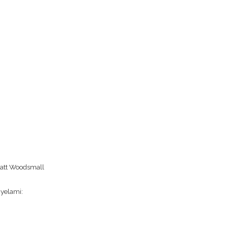
att Woodsmall
yelami: