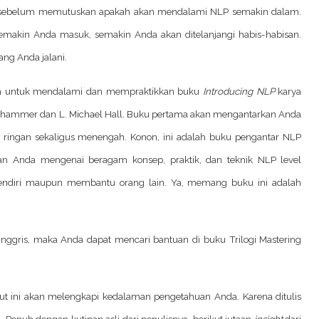
u sebelum memutuskan apakah akan mendalami NLP semakin dalam.
emakin Anda masuk, semakin Anda akan ditelanjangi habis-habisan.
ng Anda jalani.
n untuk mendalami dan mempraktikkan buku
Introducing NLP
karya
hammer dan L. Michael Hall. Buku pertama akan mengantarkan Anda
ingan sekaligus menengah. Konon, ini adalah buku pengantar NLP
uan Anda mengenai beragam konsep, praktik, dan teknik NLP level
sendiri maupun membantu orang lain. Ya, memang buku ini adalah
Inggris, maka Anda dapat mencari bantuan di buku
Trilogi Mastering
t ini akan melengkapi kedalaman pengetahuan Anda. Karena ditulis
 Penuh dengan kutipan asli dari penulisnya, berikut jutaan
insight
dari