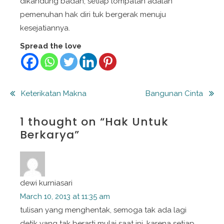
dikandung badan, setiap lompatan adalah
pemenuhan hak diri tuk bergerak menuju
kesejatiannya.
Spread the love
Post
Keterikatan Makna
Bangunan Cinta
navigation
1 thought on “
Hak Untuk
Berkarya
”
dewi kurniasari
March 10, 2013 at 11:35 am
tulisan yang menghentak, semoga tak ada lagi
detik yang tak berarti mulai saat ini, karena setiap