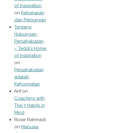
of Inspiration
on
Kebenaran
dan Pemurnian
Tentang
Hubungan:
Persahabatan
– Teddi's Home
of Inspiration
on
Persahabatan
adalah
Kehormatan
Arif
on
Coaching with
The 7 Habits in
Mind
Rosie Rahmadi
on
Manusia