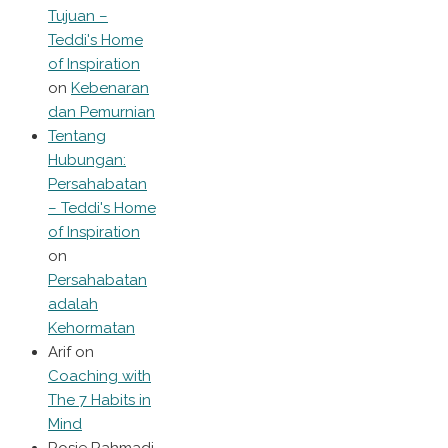
Tujuan –
Teddi's Home
of Inspiration
on
Kebenaran
dan Pemurnian
Tentang
Hubungan:
Persahabatan
– Teddi's Home
of Inspiration
on
Persahabatan
adalah
Kehormatan
Arif
on
Coaching with
The 7 Habits in
Mind