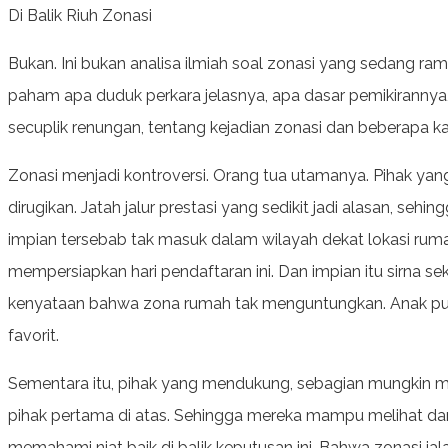
Di Balik Riuh Zonasi
Bukan. Ini bukan analisa ilmiah soal zonasi yang sedang ra
paham apa duduk perkara jelasnya, apa dasar pemikirannya, 
secuplik renungan, tentang kejadian zonasi dan beberapa 
Zonasi menjadi kontroversi. Orang tua utamanya. Pihak 
dirugikan. Jatah jalur prestasi yang sedikit jadi alasan, se
impian tersebab tak masuk dalam wilayah dekat lokasi ru
mempersiapkan hari pendaftaran ini. Dan impian itu sirna sek
kenyataan bahwa zona rumah tak menguntungkan. Anak pun
favorit.
Sementara itu, pihak yang mendukung, sebagian mungkin 
pihak pertama di atas. Sehingga mereka mampu melihat dar
memahami niat baik di balik keputusan ini. Bahwa zonasi ia