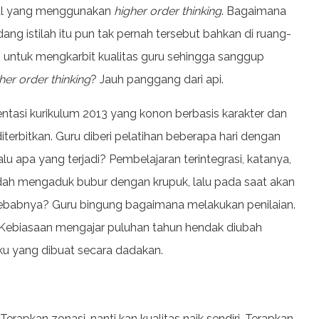
soal yang menggunakan
higher order thinking
. Bagaimana
dang istilah itu pun tak pernah tersebut bahkan di ruang-
h untuk mengkarbit kualitas guru sehingga sanggup
her order thinking
? Jauh panggang dari api.
tasi kurikulum 2013 yang konon berbasis karakter dan
iterbitkan. Guru diberi pelatihan beberapa hari dengan
 apa yang terjadi? Pembelajaran terintegrasi, katanya,
 sudah mengaduk bubur dengan krupuk, lalu pada saat akan
ebabnya? Guru bingung bagaimana melakukan penilaian.
 Kebiasaan mengajar puluhan tahun hendak diubah
uku yang dibuat secara dadakan.
Terapkan zonasi, nanti kan kualitas naik sendiri. Terapkan