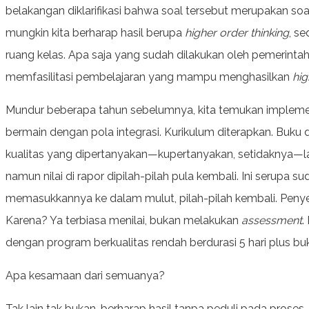
belakangan diklarifikasi bahwa soal tersebut merupakan 
mungkin kita berharap hasil berupa
higher order thinking
, se
ruang kelas. Apa saja yang sudah dilakukan oleh pemerinta
memfasilitasi pembelajaran yang mampu menghasilkan
hig
Mundur beberapa tahun sebelumnya, kita temukan implemen
bermain dengan pola integrasi. Kurikulum diterapkan. Buku d
kualitas yang dipertanyakan—kupertanyakan, setidaknya—lalu
namun nilai di rapor dipilah-pilah pula kembali. Ini serupa
memasukkannya ke dalam mulut, pilah-pilah kembali. Peny
Karena? Ya terbiasa menilai, bukan melakukan
assessment
.
dengan program berkualitas rendah berdurasi 5 hari plus b
Apa kesamaan dari semuanya?
Tak lain tak bukan, berharap hasil tanpa peduli pada proses. 