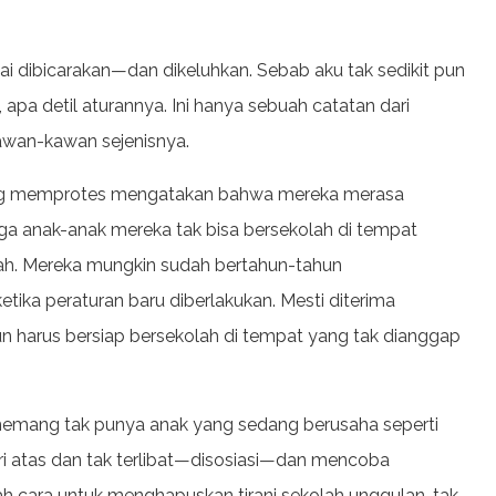
mai dibicarakan—dan dikeluhkan. Sebab aku tak sedikit pun
apa detil aturannya. Ini hanya sebuah catatan dari
kawan-kawan sejenisnya.
yang memprotes mengatakan bahwa mereka merasa
hingga anak-anak mereka tak bisa bersekolah di tempat
mah. Mereka mungkin sudah bertahun-tahun
etika peraturan baru diberlakukan. Mesti diterima
 harus bersiap bersekolah di tempat yang tak dianggap
memang tak punya anak yang sedang berusaha seperti
i atas dan tak terlibat—disosiasi—dan mencoba
lah cara untuk menghapuskan tirani sekolah unggulan-tak