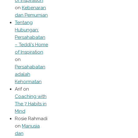
of Inspiration
on
Kebenaran
dan Pemurnian
Tentang
Hubungan:
Persahabatan
– Teddi's Home
of Inspiration
on
Persahabatan
adalah
Kehormatan
Arif
on
Coaching with
The 7 Habits in
Mind
Rosie Rahmadi
on
Manusia
dan