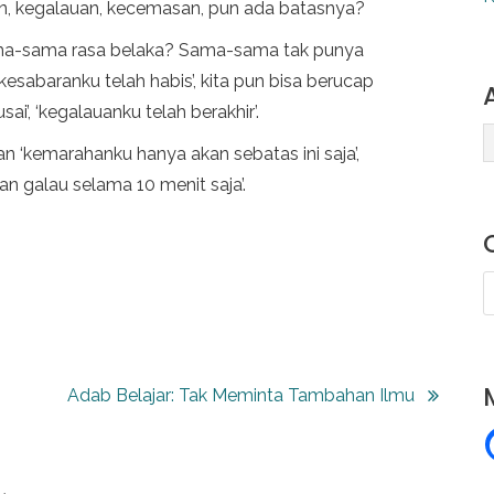
han, kegalauan, kecemasan, pun ada batasnya?
ma-sama rasa belaka? Sama-sama tak punya
‘kesabaranku telah habis’, kita pun bisa berucap
ai’, ‘kegalauanku telah berakhir’.
an ‘kemarahanku hanya akan sebatas ini saja’,
r
kan galau selama 10 menit saja’.
c
h
i
a
v
t
e
Adab Belajar: Tak Meminta Tambahan Ilmu
e
s
g
o