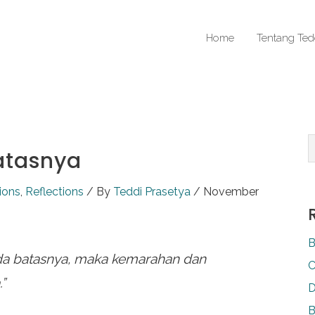
Home
Tentang Ted
atasnya
ions
,
Reflections
/ By
Teddi Prasetya
/
November
B
ada batasnya, maka kemarahan dan
C
”
D
B