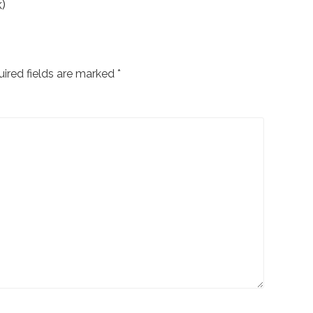
)
r
i
e
ired fields are marked
*
s