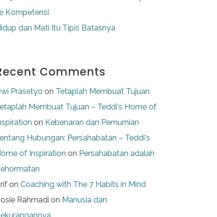
e Kompetensi
idup dan Mati Itu Tipis Batasnya
Recent Comments
wi Prasetyo
on
Tetaplah Membuat Tujuan
etaplah Membuat Tujuan – Teddi's Home of
nspiration
on
Kebenaran dan Pemurnian
entang Hubungan: Persahabatan – Teddi's
ome of Inspiration
on
Persahabatan adalah
ehormatan
rif
on
Coaching with The 7 Habits in Mind
osie Rahmadi
on
Manusia dan
ekurangannya