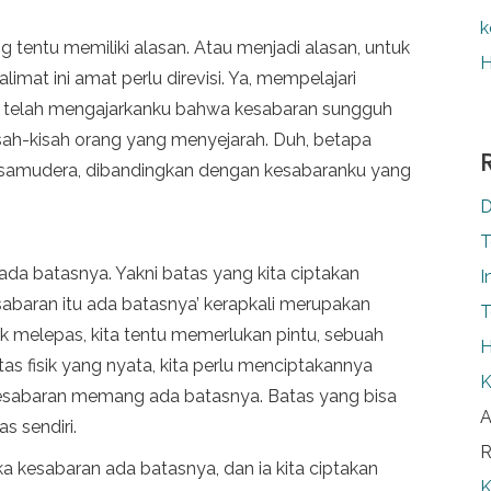
k
g tentu memiliki alasan. Atau menjadi alasan, untuk
H
limat ini amat perlu direvisi. Ya, mempelajari
a telah mengajarkanku bahwa kesabaran sungguh
isah-kisah orang yang menyejarah. Duh, betapa
 samudera, dibandingkan dengan kesabaranku yang
D
T
da batasnya. Yakni batas yang kita ciptakan
I
esabaran itu ada batasnya’ kerapkali merupakan
T
k melepas, kita tentu memerlukan pintu, sebuah
H
 fisik yang nyata, kita perlu menciptakannya
K
u kesabaran memang ada batasnya. Batas yang bisa
A
as sendiri.
R
ika kesabaran ada batasnya, dan ia kita ciptakan
K